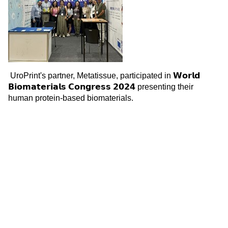
UroPrint's partner, Metatissue, participated in
𝗪𝗼𝗿𝗹𝗱
𝗕𝗶𝗼𝗺𝗮𝘁𝗲𝗿𝗶𝗮𝗹𝘀
𝗖𝗼𝗻𝗴𝗿𝗲𝘀𝘀
𝟮𝟬𝟮𝟰
presenting their
human protein-based biomaterials.